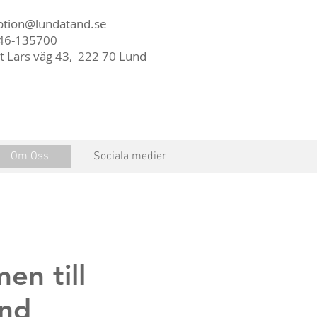
ption@lundatand.se
046-135700
t Lars väg 43, 222 70 Lund
Om Oss
Sociala medier
men till
nd