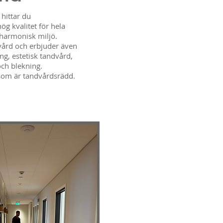
hittar du
g kvalitet för hela
 harmonisk miljö.
dvård och erbjuder även
g, estetisk tandvård,
ch blekning.
 som är tandvårdsrädd.