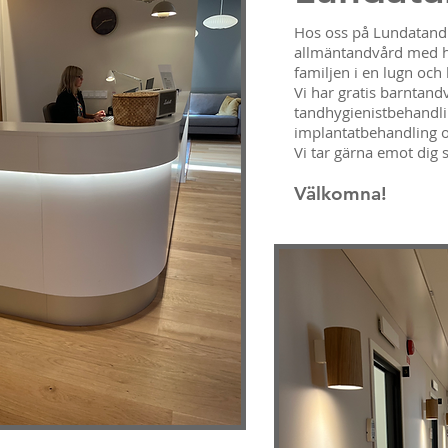
Hos oss på Lundatand 
allmäntandvård med hö
familjen i en lugn och
Vi har gratis barntan
tandhygienistbehandlin
implantatbehandling o
Vi tar gärna emot dig
Välkomna!